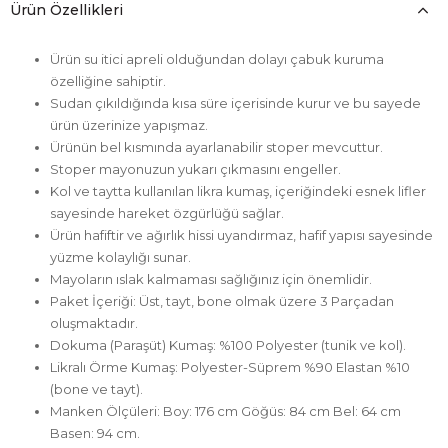
Ürün Özellikleri
Ürün su itici apreli olduğundan dolayı çabuk kuruma
özelliğine sahiptir.
Sudan çıkıldığında kısa süre içerisinde kurur ve bu sayede
ürün üzerinize yapışmaz.
Ürünün bel kısmında ayarlanabilir stoper mevcuttur.
Stoper mayonuzun yukarı çıkmasını engeller.
Kol ve taytta kullanılan likra kumaş, içeriğindeki esnek lifler
sayesinde hareket özgürlüğü sağlar.
Ürün hafiftir ve ağırlık hissi uyandırmaz, hafif yapısı sayesinde
yüzme kolaylığı sunar.
Mayoların ıslak kalmaması sağlığınız için önemlidir.
Paket İçeriği: Üst, tayt, bone olmak üzere 3 Parçadan
oluşmaktadır.
Dokuma (Paraşüt) Kumaş: %100 Polyester (tunik ve kol).
Likralı Örme Kumaş: Polyester-Süprem %90 Elastan %10
(bone ve tayt).
Manken Ölçüleri: Boy: 176 cm Göğüs: 84 cm Bel: 64 cm
Basen: 94 cm.