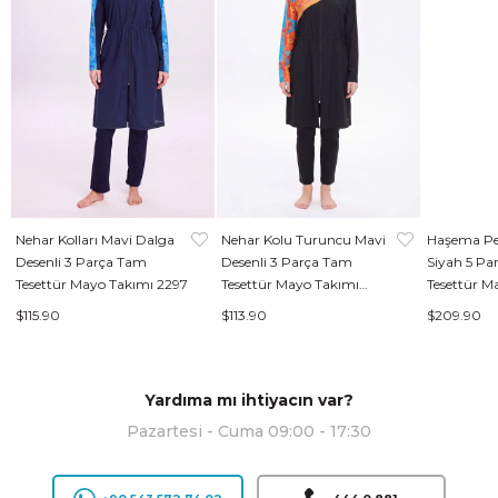
Nehar Kolları Mavi Dalga
Nehar Kolu Turuncu Mavi
Haşema Per
Desenli 3 Parça Tam
Desenli 3 Parça Tam
Siyah 5 Pa
Tesettür Mayo Takımı 2297
Tesettür Mayo Takımı
Tesettür M
2305
$115.90
$113.90
$209.90
Yardıma mı ihtiyacın var?
Pazartesi - Cuma 09:00 - 17:30