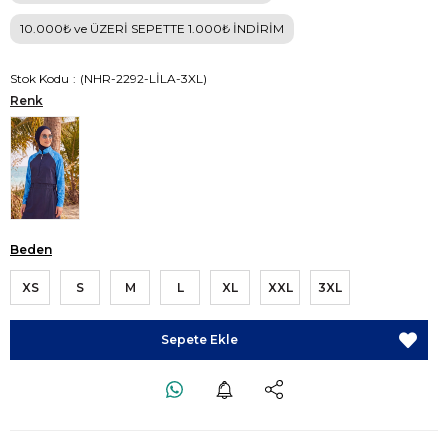
10.000₺ ve ÜZERİ SEPETTE 1.000₺ İNDİRİM
Stok Kodu
(NHR-2292-LİLA-3XL)
Renk
Beden
XS
S
M
L
XL
XXL
3XL