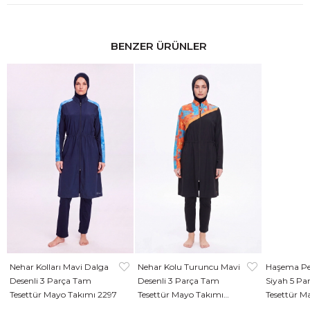
BENZER ÜRÜNLER
Nehar Kolları Mavi Dalga
Nehar Kolu Turuncu Mavi
Haşema Per
Desenli 3 Parça Tam
Desenli 3 Parça Tam
Siyah 5 Pa
Tesettür Mayo Takımı 2297
Tesettür Mayo Takımı
Tesettür M
2305