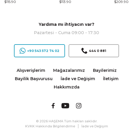
$115.90
$113.90
$209.90
Yardıma mı ihtiyacın var?
Pazartesi - Cuma 09:00 - 17:30
+90 543 572 74 02
444 0 881
Alışverişlerim
Mağazalarımız
Bayilerimiz
Bayilik Başvurusu
İade ve Değişim
İletişim
Hakkımızda
© 2026 HAŞEMA Tüm hakları saklıdır.
KVKK Hakkında Bilgilendirme
İade ve Değişim