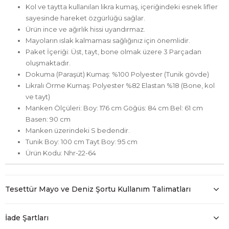
Kol ve taytta kullanılan likra kumaş, içeriğindeki esnek lifler
sayesinde hareket özgürlüğü sağlar.
Ürün ince ve ağırlık hissi uyandırmaz.
Mayoların ıslak kalmaması sağlığınız için önemlidir.
Paket İçeriği: Üst, tayt, bone olmak üzere 3 Parçadan
oluşmaktadır.
Dokuma (Paraşüt) Kumaş: %100 Polyester (Tunik gövde)
Likralı Örme Kumaş: Polyester %82 Elastan %18 (Bone, kol
ve tayt)
Manken Ölçüleri: Boy: 176 cm Göğüs: 84 cm Bel: 61 cm
Basen: 90 cm
Manken üzerindeki S bedendir.
Tunik Boy: 100 cm Tayt Boy: 95 cm
Ürün Kodu: Nhr-22-64
Tesettür Mayo ve Deniz Şortu Kullanım Talimatları
İade Şartları