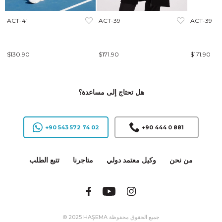
ACT-41
ACT-39
ACT-39
$130.90
$171.90
$171.90
هل تحتاج إلى مساعدة؟
+90 543 572 74 02
+90 444 0 881
من نحن
وكيل معتمد دولي
متاجرنا
تتبع الطلب
© 2025 HAŞEMA جميع الحقوق محفوظة