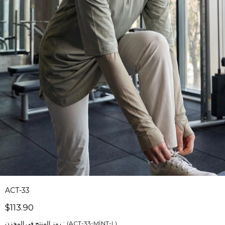
ACT-33
$113.90
(ACT-33-MİNT-L)
رمز المنتج في المخزن