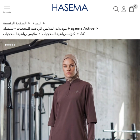
0
Menü
تسجيل مستخدم جديد
تسجيل دخول العضو
النساء
الصفحة الرئيسية
موديلات الملابس الرياضية للمحجبات - سلسلة Haşema Active
ACT-33
كنزات رياضية للمحجبات
ملابس رياضية للمحجبات