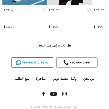
ACT-41
ACT-39
ACT-39
$130.90
$171.90
$171.90
هل تحتاج إلى مساعدة؟
+90 543 572 74 02
+90 444 0 881
من نحن
وكيل معتمد دولي
متاجرنا
تتبع الطلب
© 2025 HAŞEMA جميع الحقوق محفوظة