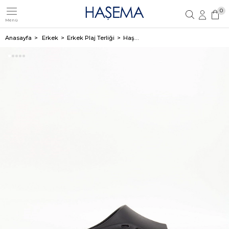
0
Menü
Üye Girişi
Üye Ol
Anasayfa
Erkek
Erkek Plaj Terliği
Haşema Erkek Siyah Eva Plaj Terliği 23701