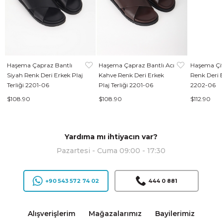
Haşema Çapraz Bantlı
Haşema Çapraz Bantlı Acı
Haşema Çif
Siyah Renk Deri Erkek Plaj
Kahve Renk Deri Erkek
Renk Deri E
Terliği 2201-06
Plaj Terliği 2201-06
2202-06
$108.90
$108.90
$112.90
Yardıma mı ihtiyacın var?
Pazartesi - Cuma 09:00 - 17:30
+90 543 572 74 02
444 0 881
Alışverişlerim
Mağazalarımız
Bayilerimiz