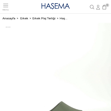
0
Menü
Üye Girişi
Üye Ol
Anasayfa
Erkek
Erkek Plaj Terliği
Haşema Erkek Haki Eva Plaj Terliği 23701