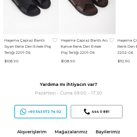
Haşema Çapraz Bantlı
Haşema Çapraz Bantlı Acı
Haşema Çif
Siyah Renk Deri Erkek Plaj
Kahve Renk Deri Erkek
Renk Deri E
Terliği 2201-06
Plaj Terliği 2201-06
2202-06
$108.90
$108.90
$112.90
Yardıma mı ihtiyacın var?
Pazartesi - Cuma 09:00 - 17:30
+90 543 572 74 02
444 0 881
Alışverişlerim
Mağazalarımız
Bayilerimiz