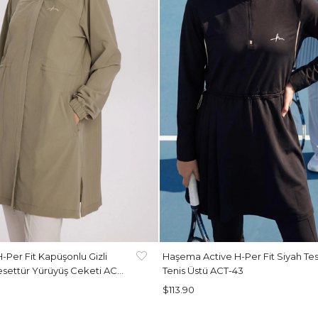
Per Fit Kapüşonlu Gizli
Haşema Active H-Per Fit Siyah Tes
esettür Yürüyüş Ceketi ACT-
Tenis Üstü ACT-43
$113.90