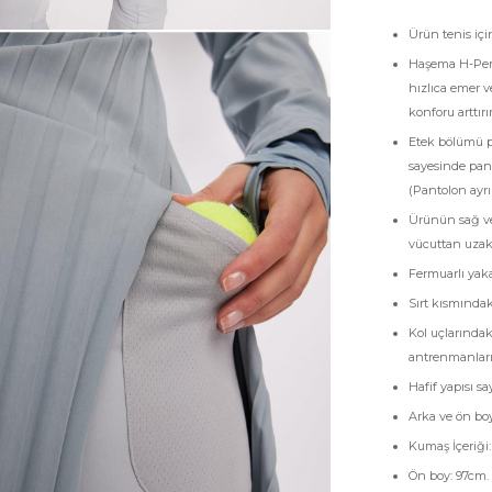
Ürün tenis için
Haşema H-Per 
hızlıca emer v
konforu arttırır
Etek bölümü p
sayesinde pan
(Pantolon ayrı o
Ürünün sağ ve 
vücuttan uzakla
Fermuarlı yaka
Sırt kısmındak
Kol uçlarında
antrenmanları
Hafif yapısı s
Arka ve ön boy
Kumaş İçeriği:
Ön boy: 97cm.