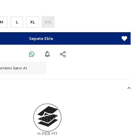
M
L
XL
XXL
mbini Satın Al