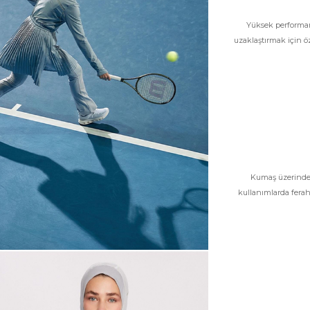
Yüksek performans
uzaklaştırmak için öze
Kumaş üzerindeki
kullanımlarda ferah