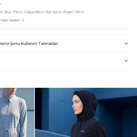
m.
ri: Boy: 179cm, Göğüs 82cm, Bel: 62cm, Basen: 93cm.
deki beden: S.
eniz Şortu Kullanım Talimatları