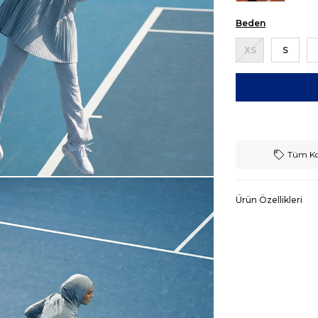
Beden
XS
S
Tüm Ko
Ürün Özellikleri