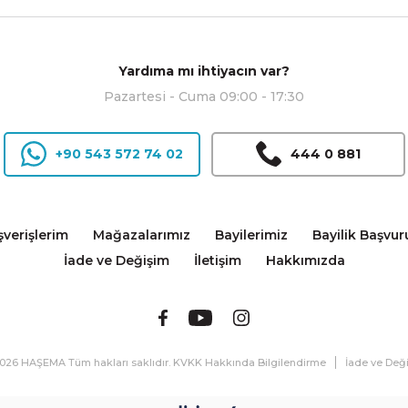
Yardıma mı ihtiyacın var?
Pazartesi - Cuma 09:00 - 17:30
+90 543 572 74 02
444 0 881
şverişlerim
Mağazalarımız
Bayilerimiz
Bayilik Başvur
İade ve Değişim
İletişim
Hakkımızda
026 HAŞEMA Tüm hakları saklıdır.
KVKK Hakkında Bilgilendirme
İade ve Değ