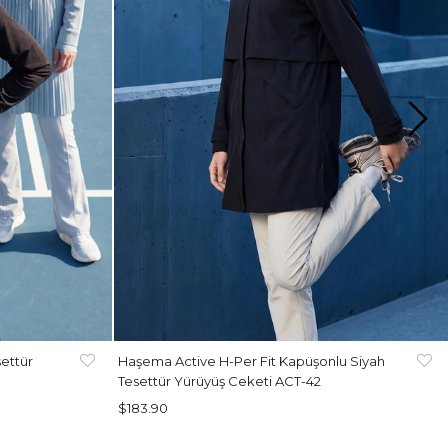
ettür
Haşema Active H-Per Fit Kapüşonlu Siyah
Tesettür Yürüyüş Ceketi ACT-42
$183.90