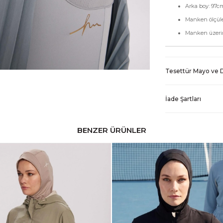
Arka boy: 97c
Manken ölçüle
Manken üzerin
Tesettür Mayo ve D
İade Şartları
BENZER ÜRÜNLER