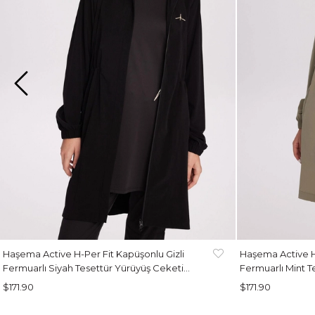
Haşema Active H-Per Fit Kapüşonlu Gizli
Haşema Active H-
Fermuarlı Siyah Tesettür Yürüyüş Ceketi
Fermuarlı Mint T
ACT-39
39
$171.90
$171.90