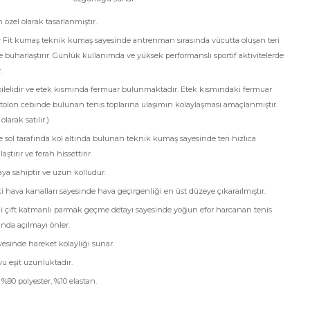
 özel olarak tasarlanmıştır.
Fit kumaş teknik kumaş sayesinde antrenman sırasında vücutta oluşan teri
e buharlaştırır. Günlük kullanımda ve yüksek performanslı sportif aktivitelerde
.
ilelidir ve etek kısmında fermuar bulunmaktadır. Etek kısmındaki fermuar
tolon cebinde bulunan tenis toplarına ulaşımın kolaylaşması amaçlanmıştır.
larak satılır.)
sol tarafında kol altında bulunan teknik kumaş sayesinde teri hızlıca
ştırır ve ferah hissettirir.
ya sahiptir ve uzun kolludur.
i hava kanalları sayesinde hava geçirgenliği en üst düzeye çıkaraılmıştır.
ki çift katmanlı parmak geçme detayı sayesinde yoğun efor harcanan tenis
nda açılmayı önler.
ayesinde hareket kolaylığı sunar.
u eşit uzunluktadır.
 %90 polyester, %10 elastan.