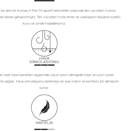
lı teknik kumaş H-Per Fit sportif aktiviteler sırasında teri vücuttan hızlıca
l olarak geliştirilmiştir. Teri vücuttan hızla emer ve uzaklaştırır böylece sürekli
kuru ve zinde hissedersiniz.
 özel hava kanalları sayesinde vücut ısısını dengede tutar ve uzun süreli
lık sağlar. Hava sirkülasyonu terlemeyi en aza indirir ve konforlu bir deneyim
sunar.