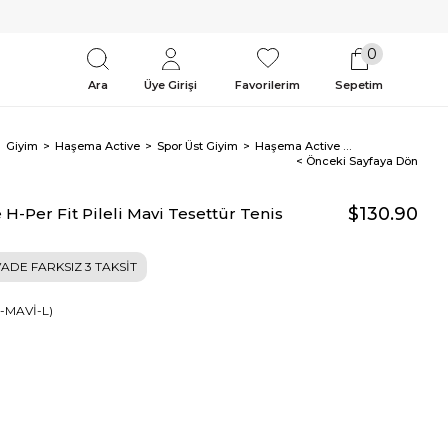
0
Ara
Üye Girişi
Favorilerim
Sepetim
Giyim
Haşema Active
Spor Üst Giyim
Haşema Active H-Per Fit Pileli Mavi Tesettür Tenis Üstü ACT-41
< Önceki Sayfaya Dön
$130.90
H-Per Fit Pileli Mavi Tesettür Tenis
ADE FARKSIZ 3 TAKSİT
1-MAVİ-L)