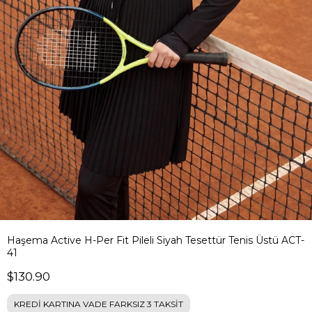
Haşema Active H-Per Fit Pileli Siyah Tesettür Tenis Üstü ACT-
41
$130.90
KREDİ KARTINA VADE FARKSIZ 3 TAKSİT