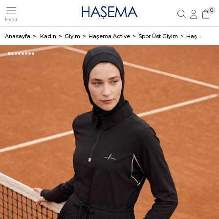
0
Menü
Üye Girişi
Üye Ol
Anasayfa
Kadın
Giyim
Haşema Active
Spor Üst Giyim
Haşema Active H-Per Fit Pileli Siyah Tesettür Tenis Üstü ACT-41