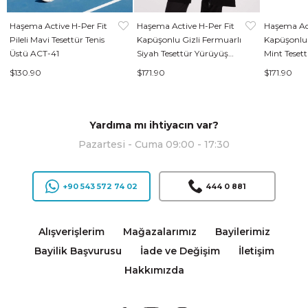
Haşema Active H-Per Fit
Haşema Active H-Per Fit
Haşema Act
Pileli Mavi Tesettür Tenis
Kapüşonlu Gizli Fermuarlı
Kapüşonlu 
Üstü ACT-41
Siyah Tesettür Yürüyüş
Mint Teset
Ceketi ACT-39
Ceketi ACT
$130.90
$171.90
$171.90
Yardıma mı ihtiyacın var?
Pazartesi - Cuma 09:00 - 17:30
+90 543 572 74 02
444 0 881
Alışverişlerim
Mağazalarımız
Bayilerimiz
Bayilik Başvurusu
İade ve Değişim
İletişim
Hakkımızda