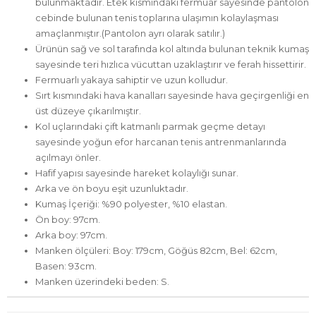
bulunmaktadır. Etek kısmındaki fermuar sayesinde pantolon
cebinde bulunan tenis toplarına ulaşımın kolaylaşması
amaçlanmıştır.(Pantolon ayrı olarak satılır.)
Ürünün sağ ve sol tarafında kol altında bulunan teknik kumaş
sayesinde teri hızlıca vücuttan uzaklaştırır ve ferah hissettirir.
Fermuarlı yakaya sahiptir ve uzun kolludur.
Sırt kısmındaki hava kanalları sayesinde hava geçirgenliği en
üst düzeye çıkarılmıştır.
Kol uçlarındaki çift katmanlı parmak geçme detayı
sayesinde yoğun efor harcanan tenis antrenmanlarında
açılmayı önler.
Hafif yapısı sayesinde hareket kolaylığı sunar.
Arka ve ön boyu eşit uzunluktadır.
Kumaş İçeriği: %90 polyester, %10 elastan.
Ön boy: 97cm.
Arka boy: 97cm.
Manken ölçüleri: Boy: 179cm, Göğüs 82cm, Bel: 62cm,
Basen: 93cm.
Manken üzerindeki beden: S.