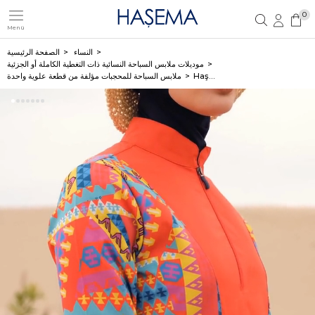
0
Menü
تسجيل مستخدم جديد
تسجيل دخول العضو
النساء
الصفحة الرئيسية
موديلات ملابس السباحة النسائية ذات التغطية الكاملة أو الجزئية
Haşema كنزة سباحة ليكرا للمحجبات مع فيست كحلي بطبعات من سلسلة Anadolu 3078
ملابس السباحة للمحجبات مؤلفة من قطعة علوية واحدة