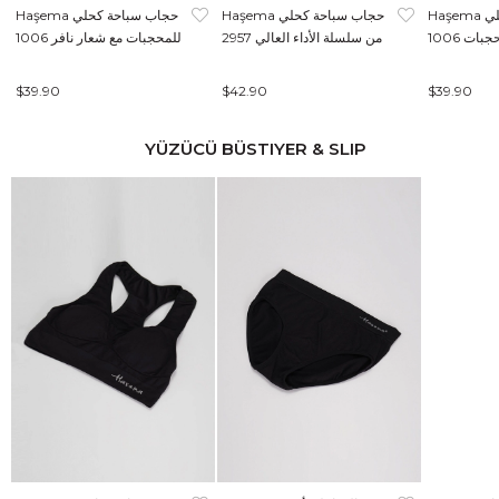
Haşema حجاب سباحة كحلي
Haşema حجاب سباحة كحلي
Haşema حجاب سباحة كحلي
بات 1006
من سلسلة الأداء العالي 2957
للمحجبات مع شعار نافر 1006
$39.90
$42.90
$39.90
YÜZÜCÜ BÜSTIYER & SLIP