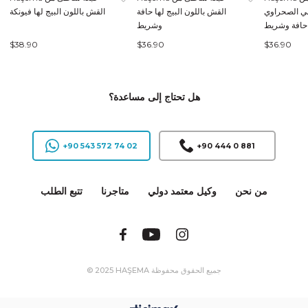
ني الصحراوي
القش باللون البيج لها حافة
القش باللون البيج لها فيونكة
 حافة وشريط
وشريط
$38.90
$36.90
$36.90
هل تحتاج إلى مساعدة؟
+90 543 572 74 02
+90 444 0 881
من نحن
وكيل معتمد دولي
متاجرنا
تتبع الطلب
© 2025 HAŞEMA جميع الحقوق محفوظة