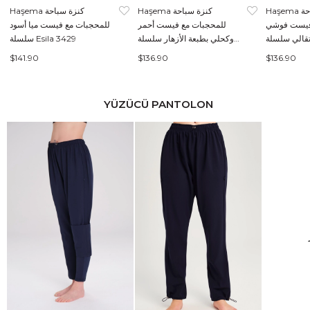
Haşema كنزة سباحة
Haşema كنزة سباحة
Haşema كنزة سباحة
فيست فوشي
للمحجبات مع فيست أحمر
للمحجبات مع فيست ميا أسود
وكحلي بطبعة الأزهار سلسلة
سلسلة Esila 3429
Esila 2934
$141.90
$136.90
$136.90
YÜZÜCÜ PANTOLON