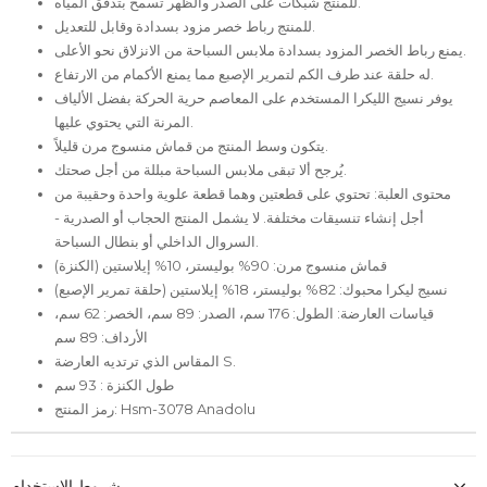
للمنتج شبكات على الصدر والظهر تسمح بتدفق المياه.
للمنتج رباط خصر مزود بسدادة وقابل للتعديل.
يمنع رباط الخصر المزود بسدادة ملابس السباحة من الانزلاق نحو الأعلى.
له حلقة عند طرف الكم لتمرير الإصبع مما يمنع الأكمام من الارتفاع.
يوفر نسيج الليكرا المستخدم على المعاصم حرية الحركة بفضل الألياف
المرنة التي يحتوي عليها.
يتكون وسط المنتج من قماش منسوج مرن قليلاً.
يُرجح ألا تبقى ملابس السباحة مبللة من أجل صحتك.
محتوى العلبة: تحتوي على قطعتين وهما قطعة علوية واحدة وحقيبة من
أجل إنشاء تنسيقات مختلفة. لا يشمل المنتج الحجاب أو الصدرية -
السروال الداخلي أو بنطال السباحة.
قماش منسوج مرن: 90% بوليستر، 10% إيلاستين (الكنزة)
نسيج ليكرا محبوك: 82% بوليستر، 18% إيلاستين (حلقة تمرير الإصبع)
قياسات العارضة: الطول: 176 سم، الصدر: 89 سم، الخصر: 62 سم،
الأرداف: 89 سم
المقاس الذي ترتديه العارضة S.
طول الكنزة : 93 سم
رمز المنتج: Hsm-3078 Anadolu
شروط الاستخدام