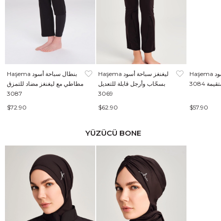
Haşema ليغنغز سباحة أسود
Haşema ليغنغز سباحة أسود
Haşema بنطال سباحة أسود
مة 3084
بسحّاب وأرجل قابلة للتعديل
مطاطي مع ليغنغز مضاد للتمزق
3087
3069
$72.90
$62.90
$57.90
YÜZÜCÜ BONE