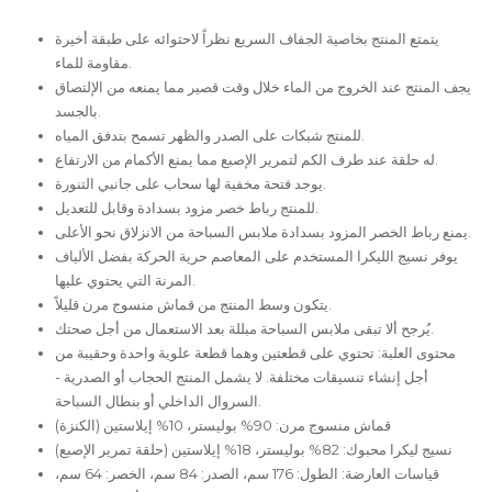
يتمتع المنتج بخاصية الجفاف السريع نظراً لاحتوائه على طبقة أخيرة
مقاومة للماء.
يجف المنتج عند الخروج من الماء خلال وقت قصير مما يمنعه من الإلتصاق
بالجسد.
للمنتج شبكات على الصدر والظهر تسمح بتدفق المياه.
له حلقة عند طرف الكم لتمرير الإصبع مما يمنع الأكمام من الارتفاع.
يوجد فتحة مخفية لها سحاب على جانبي التنورة.
للمنتج رباط خصر مزود بسدادة وقابل للتعديل.
يمنع رباط الخصر المزود بسدادة ملابس السباحة من الانزلاق نحو الأعلى.
يوفر نسيج الليكرا المستخدم على المعاصم حرية الحركة بفضل الألياف
المرنة التي يحتوي عليها.
يتكون وسط المنتج من قماش منسوج مرن قليلاً.
يُرجح ألا تبقى ملابس السباحة مبللة بعد الاستعمال من أجل صحتك.
محتوى العلبة: تحتوي على قطعتين وهما قطعة علوية واحدة وحقيبة من
أجل إنشاء تنسيقات مختلفة. لا يشمل المنتج الحجاب أو الصدرية -
السروال الداخلي أو بنطال السباحة.
قماش منسوج مرن: 90% بوليستر، 10% إيلاستين (الكنزة)
نسيج ليكرا محبوك: 82% بوليستر، 18% إيلاستين (حلقة تمرير الإصبع)
قياسات العارضة: الطول: 176 سم، الصدر: 84 سم، الخصر: 64 سم،