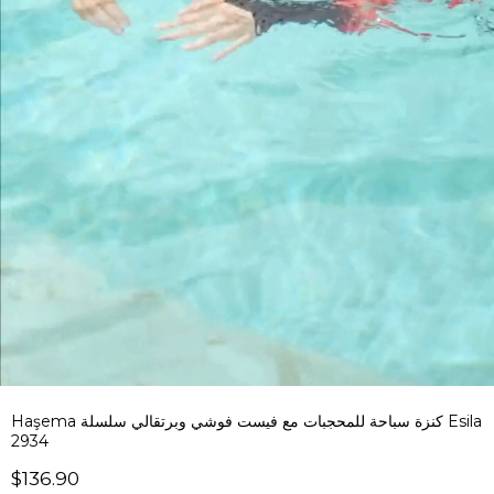
Haşema كنزة سباحة للمحجبات مع فيست فوشي وبرتقالي سلسلة Esila
2934
$136.90