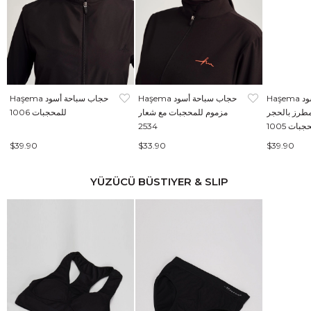
Haşema حجاب سباحة أسود
Haşema حجاب سباحة أسود
Haşema حجاب سباحة أسود
طرز بالحجر
مزموم للمحجبات مع شعار
للمحجبات 1006
بات 1005
2534
$39.90
$33.90
$39.90
YÜZÜCÜ BÜSTIYER & SLIP