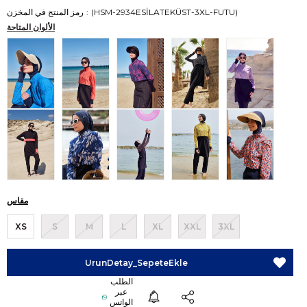
(HSM-2934ESİLATEKÜST-3XL-FUTU)
رمز المنتج في المخزن
الألوان المتاحة
مقاس
XS
S
M
L
XL
XXL
3XL