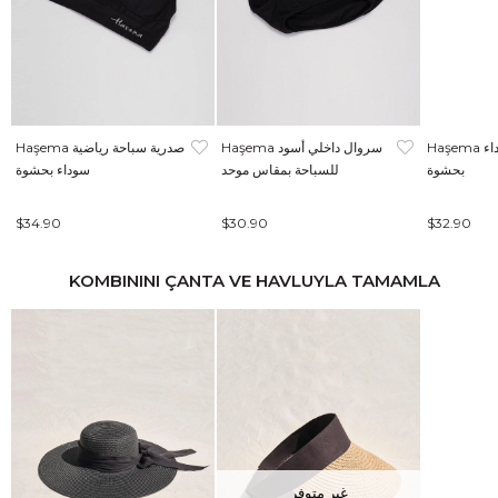
Haşema صدرية سباحة سوداء
Haşema سروال داخلي أسود
Haşema صدرية سباحة رياضية
بحشوة
للسباحة بمقاس موحد
سوداء بحشوة
$34.90
$30.90
$32.90
KOMBININI ÇANTA VE HAVLUYLA TAMAMLA
غير متوفر