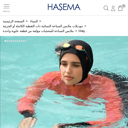
0
Menü
تسجيل مستخدم جديد
تسجيل دخول العضو
النساء
الصفحة الرئيسية
موديلات ملابس السباحة النسائية ذات التغطية الكاملة أو الجزئية
Haşema كنزة سباحة للمحجبات مع فيست فوشي وبرتقالي سلسلة Esila 2934
ملابس السباحة للمحجبات مؤلفة من قطعة علوية واحدة