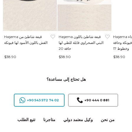
Haşema قبعة شاطئ سوداء
Haşema قبعة شاطئ باللون
Haşema قبعة شاطئ من
فيونكة وحافة
البني الصحراوي قابلة للطي لها
القش باللون الأسود لها فيونكة
وخطوط 17
حافة 20
$38.90
$38.90
$38.90
هل تحتاج إلى مساعدة؟
+90 543 572 74 02
+90 444 0 881
من نحن
وكيل معتمد دولي
متاجرنا
تتبع الطلب