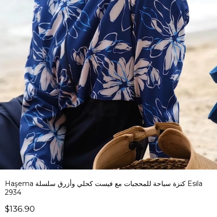
Haşema كنزة سباحة للمحجبات مع فيست كحلي وأزرق سلسلة Esila
2934
$136.90