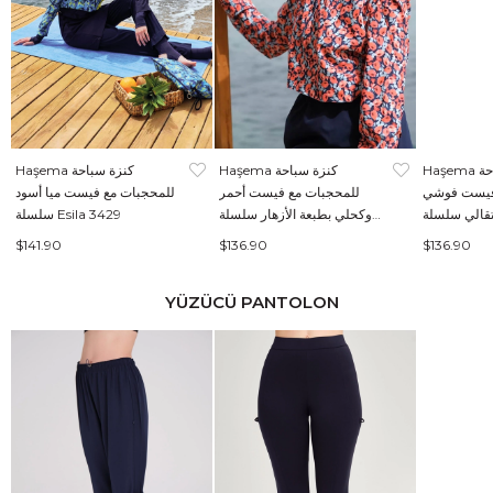
Haşema كنزة سباحة
Haşema كنزة سباحة
Haşema كنزة سباحة
فيست فوشي
للمحجبات مع فيست أحمر
للمحجبات مع فيست ميا أسود
وكحلي بطبعة الأزهار سلسلة
سلسلة Esila 3429
Esila 2934
$141.90
$136.90
$136.90
YÜZÜCÜ PANTOLON