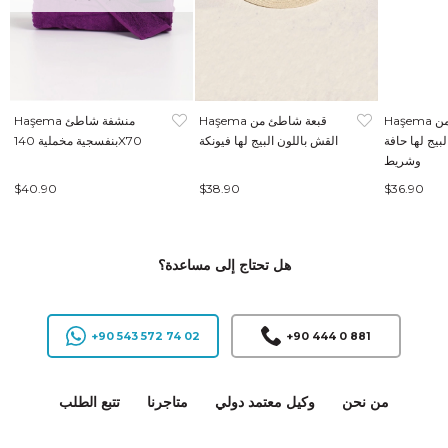
Haşema قبعة شاطئ من
Haşema قبعة شاطئ من
Haşema منشفة شاطئ
بيج لها حافة
القش باللون البيج لها فيونكة
بنفسجية مخملية 140X70
وشريط
$40.90
$38.90
$36.90
هل تحتاج إلى مساعدة؟
+90 543 572 74 02
+90 444 0 881
من نحن
وكيل معتمد دولي
متاجرنا
تتبع الطلب