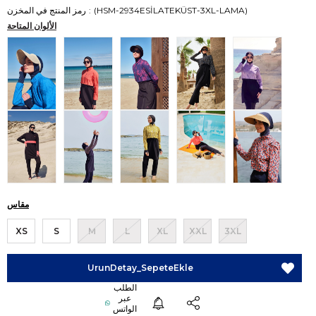
(HSM-2934ESİLATEKÜST-3XL-LAMA)
رمز المنتج في المخزن
الألوان المتاحة
مقاس
XS
S
M
L
XL
XXL
3XL