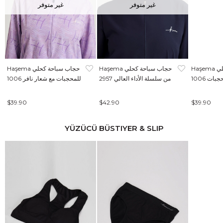
غير متوفر
غير متوفر
Haşema حجاب سباحة كحلي
Haşema حجاب سباحة كحلي
Haşema حجاب سباحة كحلي
بات 1006
من سلسلة الأداء العالي 2957
للمحجبات مع شعار نافر 1006
$39.90
$42.90
$39.90
YÜZÜCÜ BÜSTIYER & SLIP