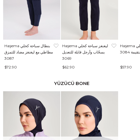
Haşema ليغنغز سباحة كحلي
Haşema ليغنغز سباحة كحلي
Haşema بنطال سباحة كحلي
مة 3084
بسحّاب وأرجل قابلة للتعديل
مطاطي مع ليغنغز مضاد للتمزق
3087
3069
$72.90
$62.90
$57.90
YÜZÜCÜ BONE