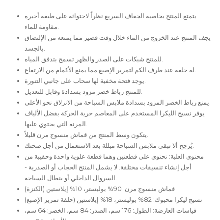
يتمتع المنتج بخاصية الجفاف السريع نظراً لاحتوائه على طبقة أخيرة
مقاومة للماء.
يجف المنتج عند الخروج من الماء خلال وقت قصير مما يمنعه من الإلتصاق
بالجسد.
للمنتج شبكات على الصدر والظهر تسمح بتدفق المياه.
له حلقة عند طرف الكم لتمرير الإصبع مما يمنع الأكمام من الارتفاع.
يوجد فتحة مخفية لها سحاب على جانبي التنورة.
للمنتج رباط خصر مزود بسدادة وقابل للتعديل.
يمنع رباط الخصر المزود بسدادة ملابس السباحة من الانزلاق نحو الأعلى.
يوفر نسيج الليكرا المستخدم على المعاصم حرية الحركة بفضل الألياف
المرنة التي يحتوي عليها.
يتكون وسط المنتج من قماش منسوج مرن قليلاً.
يُرجح ألا تبقى ملابس السباحة مبللة بعد الاستعمال من أجل صحتك.
محتوى العلبة: تحتوي على قطعتين وهما قطعة علوية واحدة وحقيبة من
أجل إنشاء تنسيقات مختلفة. لا يشمل المنتج الحجاب أو الصدرية -
السروال الداخلي أو بنطال السباحة.
قماش منسوج مرن: 90% بوليستر، 10% إيلاستين (الكنزة)
نسيج ليكرا محبوك: 82% بوليستر، 18% إيلاستين (حلقة تمرير الإصبع)
قياسات العارضة: الطول: 176 سم، الصدر: 84 سم، الخصر: 64 سم،