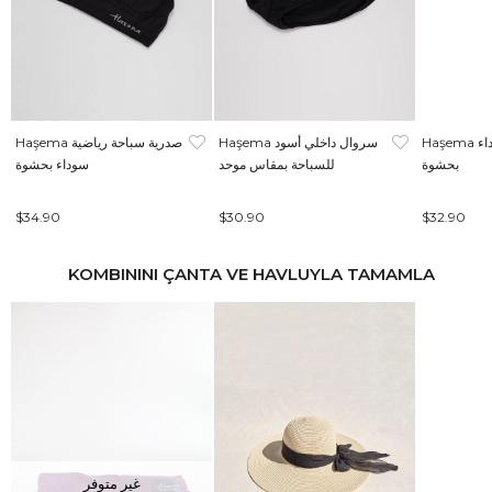
Haşema صدرية سباحة سوداء
Haşema سروال داخلي أسود
Haşema صدرية سباحة رياضية
بحشوة
للسباحة بمقاس موحد
سوداء بحشوة
$34.90
$30.90
$32.90
KOMBININI ÇANTA VE HAVLUYLA TAMAMLA
غير متوفر